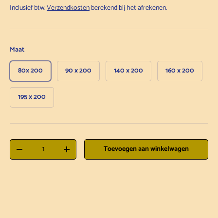
Inclusief btw.
Verzendkosten
berekend bij het afrekenen.
Maat
80x 200
90 x 200
140 x 200
160 x 200
195 x 200
Aantal
Toevoegen aan winkelwagen
Hoeveelheid verlagen
Hoeveelheid verhogen