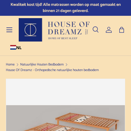
Kwaliteit kost tijd! Alle matrassen worden op maat gemaakt en
S
Doorgaan naar de inhoud
binnen 21 dagen geleverd.
Menu
Zoeken
Inloggen
Tas
NL
Zoeken
Producttype
Alle
Home
Natuurlijke Houten Bedbodem
House Of Dreamz - Orthopedische natuurlijke houten bedbodem
Doorgaan naar productinformatie