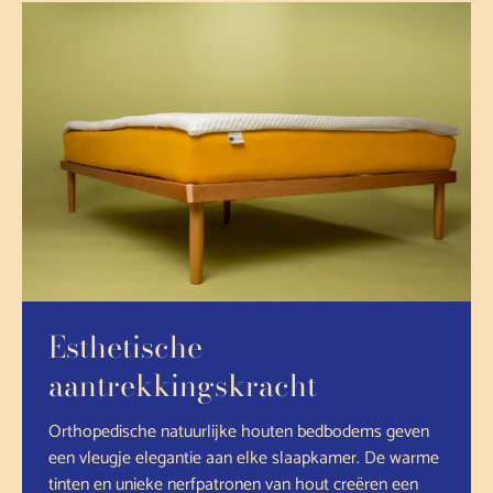
Esthetische
aantrekkingskracht
Orthopedische natuurlijke houten bedbodems geven
een vleugje elegantie aan elke slaapkamer. De warme
tinten en unieke nerfpatronen van hout creëren een