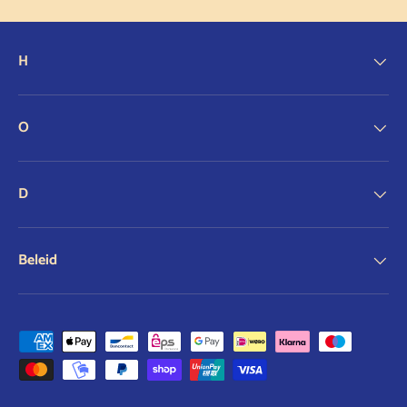
H
O
D
Beleid
Geaccepteerde betaalmethoden