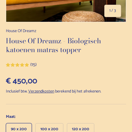
van
1
/
3
House Of Dreamz
House Of Dreamz - Biologisch
katoenen matras topper
(15)
Normale prijs
€ 450,00
Inclusief btw.
Verzendkosten
berekend bij het afrekenen.
Maat:
90 x 200
100 x 200
120 x 200