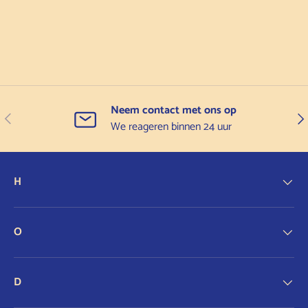
Neem contact met ons op
Vorige
Vol
We reageren binnen 24 uur
H
O
D