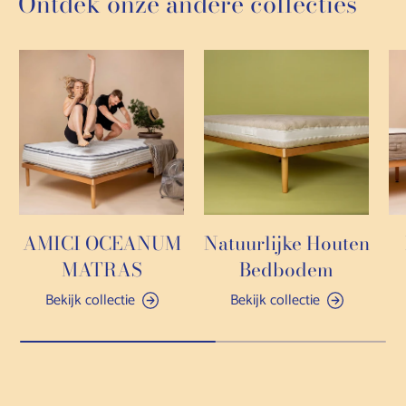
Ontdek onze andere collecties
AMICI OCEANUM
Natuurlijke Houten
MATRAS
Bedbodem
Bekijk collectie
Bekijk collectie