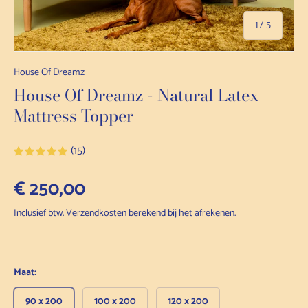
van
1
/
5
House Of Dreamz
House Of Dreamz - Natural Latex
Mattress Topper
(15)
Normale prijs
€ 250,00
Inclusief btw.
Verzendkosten
berekend bij het afrekenen.
Maat:
90 x 200
100 x 200
120 x 200