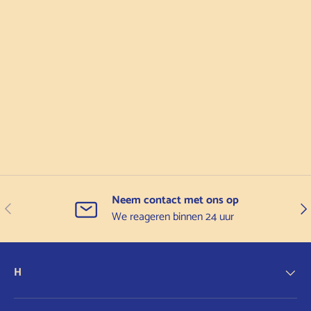
Neem contact met ons op
Vorige
Vol
We reageren binnen 24 uur
H