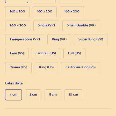
140 x 200
160 x 200
180 x 200
200 x 200
Single (VK)
Small Double (VK)
Tweepersoons (VK)
King (VK)
Super King (VK)
Twin (VS)
Twin XL (US)
Full (US)
Queen (US)
King (US)
California King (VS)
Latex dikte:
4 cm
5 cm
8 cm
10 cm