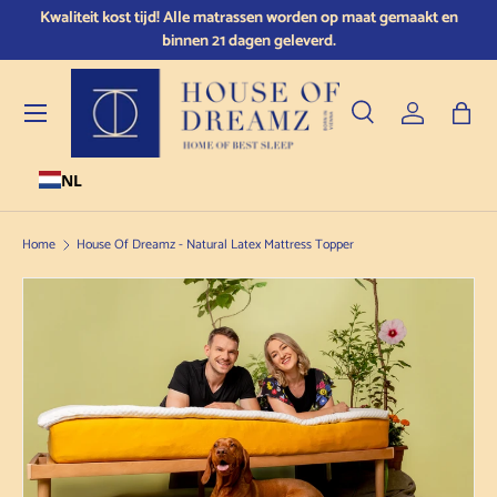
Kwaliteit kost tijd! Alle matrassen worden op maat gemaakt en
Doorgaan naar de inhoud
binnen 21 dagen geleverd.
Menu
Zoeken
Inloggen
Tas
NL
Zoeken
Producttype
Alle
Home
House Of Dreamz - Natural Latex Mattress Topper
Doorgaan naar productinformatie