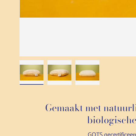
Afbeelding 1 laden in de galerijweergave
Afbeelding 2 laden in de galerijweerga
Afbeelding 3 laden in de
Gemaakt met natuurli
biologische
GOTS gecertificeer