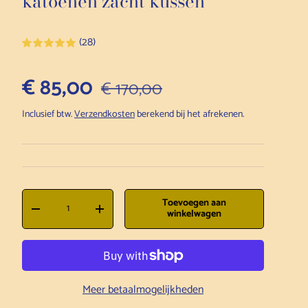
katoenen zacht kussen
(28)
Verkoopprijs
€ 85,00
Normale prijs
€ 170,00
Inclusief btw.
Verzendkosten
berekend bij het afrekenen.
Aantal
Toevoegen aan
Hoeveelheid verlagen
Hoeveelheid verhogen
winkelwagen
Meer betaalmogelijkheden