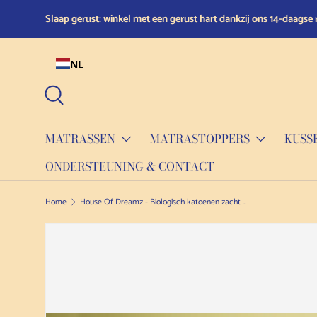
Slaap gerust: winkel met een gerust hart dankzij ons 14-daagse 
Doorgaan naar de inhoud
NL
Zoeken
MATRASSEN
MATRASTOPPERS
KUSS
ONDERSTEUNING & CONTACT
Home
House Of Dreamz - Biologisch katoenen zacht kussen
Doorgaan naar productinformatie