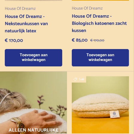
House Of Dreamz
House Of Dreamz
House Of Dreamz -
House Of Dreamz -
Biologisch katoenen zacht
Neksteunkussen van
kussen
natuurlijk latex
Verkoopprijs
Normale prijs
€ 85,00
Normale prijs
€ 170,00
€ 170,00
Toevoegen aan
Toevoegen aan
winkelwagen
winkelwagen
Sale
ALLEEN NATUURLIJKE