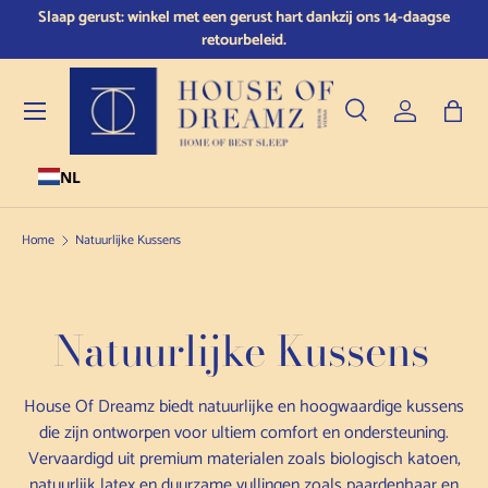
n
Slaap gerust: winkel met een gerust hart dankzij ons 14-daagse
Doorgaan naar de inhoud
retourbeleid.
Menu
Zoeken
Inloggen
Tas
NL
Zoeken
Producttype
Alle
Home
Natuurlijke Kussens
Natuurlijke Kussens
House Of Dreamz biedt natuurlijke en hoogwaardige kussens
die zijn ontworpen voor ultiem comfort en ondersteuning.
Vervaardigd uit premium materialen zoals biologisch katoen,
natuurlijk latex en duurzame vullingen zoals paardenhaar en