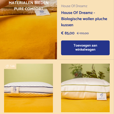
MATERIALEN BIEDEN
House Of Dreamz
PURE COMFORT
House Of Dreamz -
Biologische wollen pluche
kussen
Verkoopprijs
€ 85,00
Normale prijs
€ 170,00
Toevoegen aan
winkelwagen
Sale