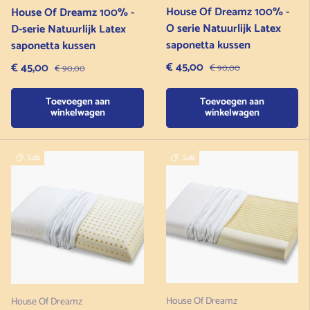
House Of Dreamz 100% -
House Of Dreamz 100% -
O serie Natuurlijk Latex
D-serie Natuurlijk Latex
saponetta kussen
saponetta kussen
Verkoopprijs
Verkoopprijs
€ 45,00
Normale prijs
€ 45,00
Normale prijs
€ 90,00
€ 90,00
Toevoegen aan
Toevoegen aan
winkelwagen
winkelwagen
Sale
Sale
House Of Dreamz
House Of Dreamz