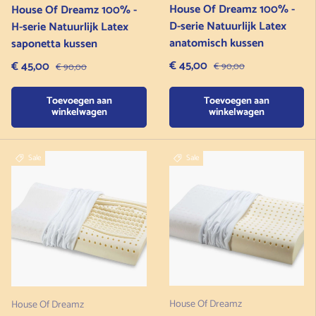
House Of Dreamz 100% -
House Of Dreamz 100% -
D-serie Natuurlijk Latex
H-serie Natuurlijk Latex
anatomisch kussen
saponetta kussen
Verkoopprijs
Verkoopprijs
€ 45,00
Normale prijs
€ 45,00
Normale prijs
€ 90,00
€ 90,00
Toevoegen aan
Toevoegen aan
winkelwagen
winkelwagen
Sale
Sale
House Of Dreamz
House Of Dreamz