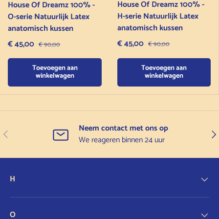
House Of Dreamz 100% -
House Of Dreamz 100% -
H-serie Natuurlijk Latex
O-serie Natuurlijk Latex
anatomisch kussen
anatomisch kussen
Verkoopprijs
Verkoopprijs
€ 45,00
Normale prijs
€ 45,00
Normale prijs
€ 90,00
€ 90,00
Toevoegen aan
Toevoegen aan
winkelwagen
winkelwagen
Neem contact met ons op
Vorige
Vol
We reageren binnen 24 uur
H
O