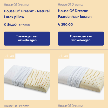
House Of Dreamz
House Of Dreamz
House Of Dreamz -
House Of Dreamz - Natural
Paardenhaar kussen
Latex pillow
Normale prijs
Verkoopprijs
€ 280,00
€ 85,00
Normale prijs
€ 170,00
Toevoegen aan
Toevoegen aan
winkelwagen
winkelwagen
Sale
Sale
House Of Dreamz
House Of Dreamz