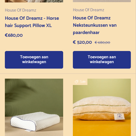
House Of Dreamz
House Of Dreamz
House Of Dreamz
House Of Dreamz - Horse
Neksteunkussen van
hair Support Pillow XL
paardenhaar
Regular price
€680,00
Verkoopprijs
€ 520,00
Normale prijs
€ 680,00
Toevoegen aan
Toevoegen aan
winkelwagen
winkelwagen
Sale