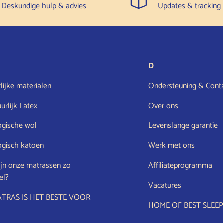
Deskundige hulp & advies
Updates & tracking
D
rlijke materialen
Ondersteuning & Cont
rlijk Latex
Over ons
ogische wol
Levenslange garantie
ogisch katoen
Werk met ons
jn onze matrassen zo
Affiliateprogramma
el?
Vacatures
TRAS IS HET BESTE VOOR
HOME OF BEST SLEEP