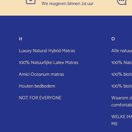
We reageren binnen 24 uur
H
O
Luxury Natural Hybrid Matras
Alle natuu
100% Natuurlijke Latex Matras
100% Natuu
Amici Oceanum matras
100% biol
Houten bedbodem
100% biol
NOT FOR EVERYONE
Waarom zi
comfortab
WELKE MA
MIJ