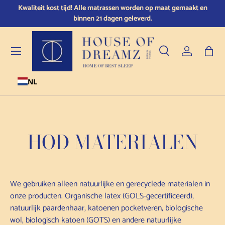
Kwaliteit kost tijd! Alle matrassen worden op maat gemaakt en
Doorgaan naar de inhoud
binnen 21 dagen geleverd.
Menu
Zoeken
Inloggen
Tas
NL
Zoeken
Producttype
Alle
HOD MATERIALEN
We gebruiken alleen natuurlijke en gerecyclede materialen in
onze producten.
Organische latex (GOLS-gecertificeerd),
natuurlijk paardenhaar, katoenen pocketveren, biologische
wol, biologisch katoen (GOTS) en andere natuurlijke