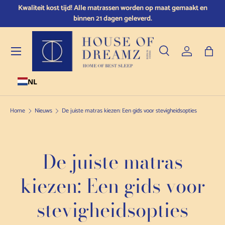
Kwaliteit kost tijd! Alle matrassen worden op maat gemaakt en
Doorgaan naar de inhoud
binnen 21 dagen geleverd.
Menu
Zoeken
Inloggen
Tas
NL
Zoeken
Producttype
Alle
Home
Nieuws
De juiste matras kiezen: Een gids voor stevigheidsopties
De juiste matras
kiezen: Een gids voor
stevigheidsopties