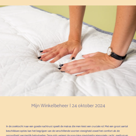
Mijn Winkelbeheer |
24 oktober 2024
In de zoektocht naar een goede nachtrust speelt de matras die men kiest een cruciale rol. Met een groot aantal
beschikbare opties kan het begrijpen van de verschillende soorten stevigheid zowel het comfort als de
gezondheid aanzienlijk beïnvloeden. Deze gids verkent de populaire stevigheidscategorieën: zacht, medium en