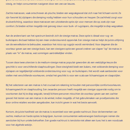
stevig, en helpt consumenten navigeren door een zee van keuzes.
Zachte matrassen, vaak omschreven als pluche, bieden een wegzakgevoel dat zich naar het lichaam vormt. Ze
zijn favoriet bij zijslapers die demping nodig hebben voor hun schouders en heupen. De zachtheid zorgt voor
drukverlichting, waardoor deze matrassen een uitstekende optie zijn voor mensen die op zoek zijn naar
comfort. Ze bieden echter mogelijk niet genoeg steun voor buik- of rugslapers, die mogelijk te diep wegzakken.
Aan de andere kant van het spectrum bevindt zich de stevige matras. Deze optie is ideaal voor rug- en
buikslapers die baat hebben bij een meer ondersteunend oppervlak. Een stevige matras helpt de juiste uitlijning
van de wervelkolom te behouden, waardoor het risico op rugpijn wordt verminderd. Voor degenen die de
voorkeur geven aan een stevige basis, kan een stevigere optie een gevoel creëren van slapen “op” de matras in
plaats van “in” de matras, wat sommigen aantrekkelijker vinden.
Tussen deze twee uitersten is de medium-stevige matras populair geworden als een veelzijdige keuze die
geschikt is voor verschillende slaaphoudingen. Deze stevigheid biedt een balans, met voldoende demping voor
zijslapers en tegelijkertijd voldoende ondersteuning voor rug- en buikslapers. Het wordt vaak aanbevolen voor
stellen met verschillende voorkeuren, omdat het geschikt is voor een scala aan lichaamstypes en slaapstijlen.
Bij het selecteren van een matras is het cruciaal om rekening te houden met persoonlijke comfortvoorkeuren,
lichaamsgewicht en slaaphouding. Een zwaarder persoon heeft mogelijk een steviger oppervlak nodig om te
voorkomen dat hij te diep wegzakt, terwijl lichtere personen misschien de voorkeur geven aan een zachter
gevoel. Het testen van een matras in de winkel, indien mogelijk, of het gebruikmaken van proefperiodes die
door online retailers worden aangeboden, kan inzicht geven in wat het beste aanvoelt.
Kortom, de juiste hardheid van de matras is essentieel voor een goede nachtrust. Door de kenmerken van
zachte, medium en harde opties te begrijpen, kunnen consumenten weloverwogen beslissingen nemen die
aansluiten bij hun unieke behoeften. Een goede nachtrust is tenslotte niet alleen een luxe; het is een noodzaak
voor het algehele welzijn.