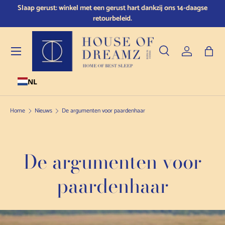
n
Slaap gerust: winkel met een gerust hart dankzij ons 14-daagse
Doorgaan naar de inhoud
retourbeleid.
Menu
Zoeken
Inloggen
Tas
NL
Zoeken
Producttype
Alle
Home
Nieuws
De argumenten voor paardenhaar
De argumenten voor
paardenhaar