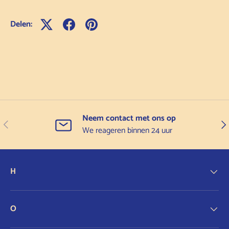
Delen:
Neem contact met ons op
Vorige
Vol
We reageren binnen 24 uur
H
O