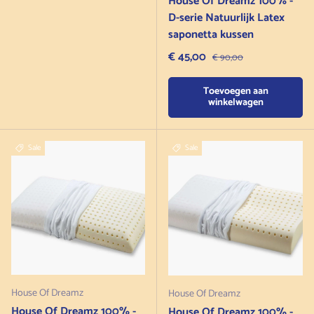
House Of Dreamz 100% -
D-serie Natuurlijk Latex
saponetta kussen
Verkoopprijs
€ 45,00
Normale prijs
€ 90,00
Toevoegen aan
winkelwagen
Sale
Sale
House Of Dreamz
House Of Dreamz
House Of Dreamz 100% -
House Of Dreamz 100% -