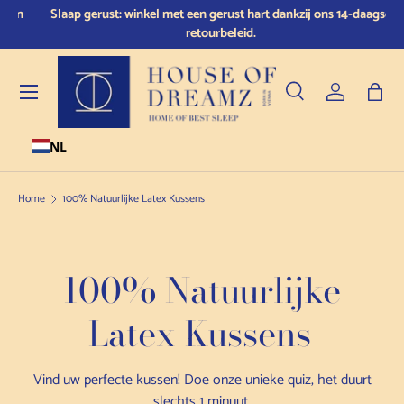
n
Slaap gerust: winkel met een gerust hart dankzij ons 14-daagse
Doorgaan naar de inhoud
retourbeleid.
Menu
Zoeken
Inloggen
Tas
NL
Zoeken
Producttype
Alle
Home
100% Natuurlijke Latex Kussens
100% Natuurlijke
Latex Kussens
Vind uw perfecte kussen! Doe onze unieke quiz, het duurt
slechts 1 minuut.