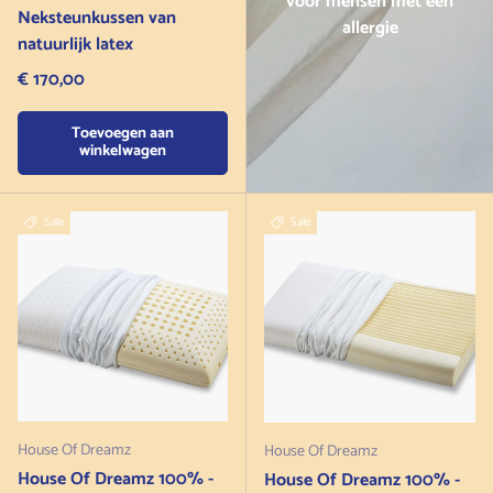
voor mensen met een
Neksteunkussen van
allergie
natuurlijk latex
Normale prijs
€ 170,00
Toevoegen aan
winkelwagen
Sale
Sale
House Of Dreamz
House Of Dreamz
House Of Dreamz 100% -
House Of Dreamz 100% -