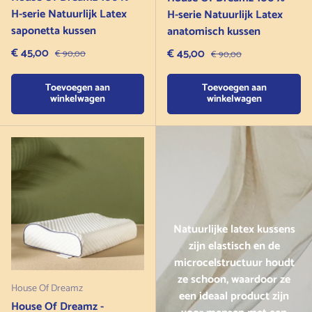
H-serie Natuurlijk Latex
H-serie Natuurlijk Latex
saponetta kussen
anatomisch kussen
Verkoopprijs
€ 45,00
Normale prijs
Verkoopprijs
€ 45,00
Normale prijs
€ 90,00
€ 90,00
Toevoegen aan
Toevoegen aan
winkelwagen
winkelwagen
Natuurlijke latex kussens
zijn elastisch en de
microcelstructuur houdt
ze schoon, waardoor ze
House Of Dreamz
een ideaal product zijn
House Of Dreamz -