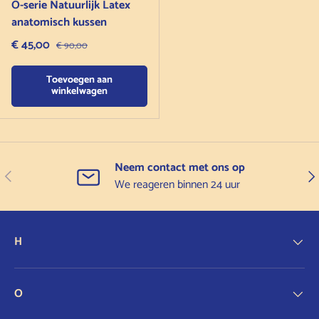
O-serie Natuurlijk Latex
anatomisch kussen
Verkoopprijs
€ 45,00
Normale prijs
€ 90,00
Toevoegen aan
winkelwagen
Neem contact met ons op
Vorige
Vol
We reageren binnen 24 uur
H
O