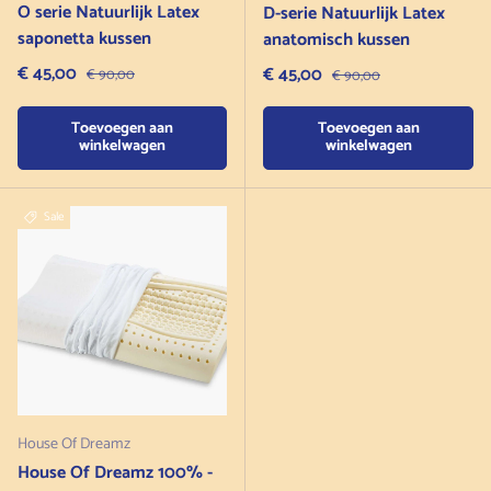
O serie Natuurlijk Latex
D-serie Natuurlijk Latex
saponetta kussen
anatomisch kussen
Verkoopprijs
€ 45,00
Normale prijs
Verkoopprijs
€ 45,00
Normale prijs
€ 90,00
€ 90,00
Toevoegen aan
Toevoegen aan
winkelwagen
winkelwagen
Sale
House Of Dreamz
House Of Dreamz 100% -